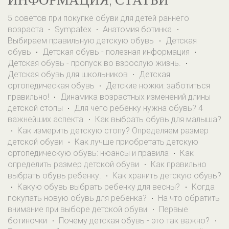
ИНФОРМАЦИЯ, СТАТЬИ
5 советов при покупке обуви для детей раннего
возраста
Sympatex
Анатомия ботинка
·
·
·
Выбираем правильную детскую обувь
Детская
·
обувь
Детская обувь - полезная информация
·
·
Детская обувь - пропуск во взрослую жизнь.
·
Детская обувь для школьников
Детская
·
ортопедическая обувь
Детские ножки: заботиться
·
правильно!
Динамика возрастных изменений длины
·
детской стопы
Для чего ребёнку нужна обувь? 4
·
важнейших аспекта
Как выбрать обувь для малыша?
·
Как измерить детскую стопу? Определяем размер
·
детской обуви
Как лучше приобретать детскую
·
ортопедическую обувь: нюансы и правила
Как
·
определить размер детской обуви
Как правильно
·
выбрать обувь ребенку.
Как хранить детскую обувь?
·
Какую обувь выбрать ребенку для весны?
Когда
·
·
покупать новую обувь для ребенка?
На что обратить
·
внимание при выборе детской обуви
Первые
·
ботиночки
Почему детская обувь - это так важно?
·
·