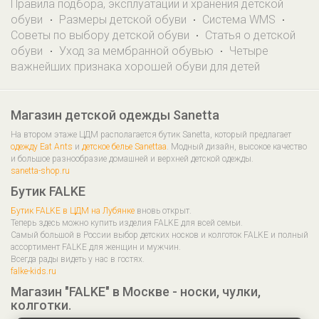
Правила подбора, эксплуатации и хранения детской
обуви
Размеры детской обуви
Система WMS
·
·
·
Советы по выбору детской обуви
Статья о детской
·
обуви
Уход за мембранной обувью
Четыре
·
·
важнейших признака хорошей обуви для детей
Магазин детской одежды Sanetta
На втором этаже ЦДМ располагается бутик Sanetta, который предлагает
одежду Eat Ants
и
детское белье Sanettaa
. Модный дизайн, высокое качество
и большое разнообразие домашней и верхней детской одежды.
sanetta-shop.ru
Бутик FALKE
Бутик FALKE в ЦДМ на Лубянке
вновь открыт.
Теперь здесь можно купить изделия FALKE для всей семьи.
Самый большой в России выбор детских носков и колготок FALKE и полный
ассортимент FALKE для женщин и мужчин.
Всегда рады видеть у нас в гостях.
falke-kids.ru
Магазин "FALKE" в Москве - носки, чулки,
колготки.