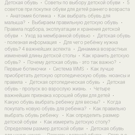
Детская обувь
Советы по выбору детской обуви
5
·
·
советов при покупке обуви для детей раннего возраста
Анатомия ботинка
Как выбрать обувь для
·
·
малыша?
Выбираем правильную детскую обувь
·
·
Правила подбора, эксплуатации и хранения детской
обуви
Уход за мембранной обувью
Детская обувь
·
·
- полезная информация
Для чего ребёнку нужна
·
обувь? 4 важнейших аспекта
Динамика возрастных
·
изменений длины детской стопы
Как хранить детскую
·
обувь?
Почему детская обувь - это так важно?
·
·
Первые ботиночки
Система WMS
Как лучше
·
·
приобретать детскую ортопедическую обувь: нюансы и
правила
Детская ортопедическая обувь
Детская
·
·
обувь - пропуск во взрослую жизнь.
Четыре
·
важнейших признака хорошей обуви для детей
·
Какую обувь выбрать ребенку для весны?
Когда
·
покупать новую обувь для ребенка?
Как правильно
·
выбрать обувь ребенку.
Как определить размер
·
детской обуви
Как измерить детскую стопу?
·
Определяем размер детской обуви
Детская обувь
·