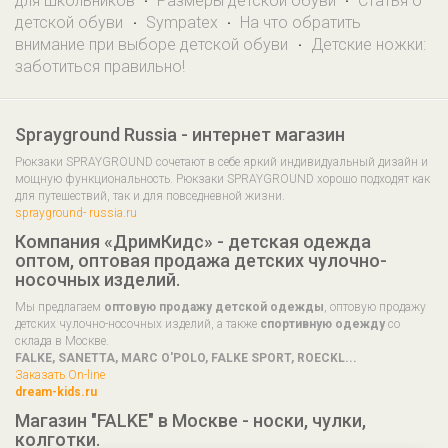
для школьников
Размеры детской обуви
Статья о
·
·
детской обуви
Sympatex
На что обратить
·
·
внимание при выборе детской обуви
Детские ножки:
·
заботиться правильно!
Sprayground Russia - интернет магазин
Рюкзаки SPRAYGROUND сочетают в себе яркий индивидуальный дизайн и
мощную функциональность. Рюкзаки SPRAYGROUND хорошо подходят как
для путешествий, так и для повседневной жизни.
sprayground- russia.ru
Компания «ДримКидс» - детская одежда
оптом, оптовая продажа детских чулочно-
носочных изделий.
Мы предлагаем
оптовую продажу детской одежды
, оптовую продажу
детских чулочно-носочных изделий, а также
спортивную одежду
со
склада в Москве.
FALKE, SANETTA, MARC O'POLO, FALKE SPORT, ROECKL...
Заказать On-line
dream-kids.ru
Магазин "FALKE" в Москве - носки, чулки,
колготки.