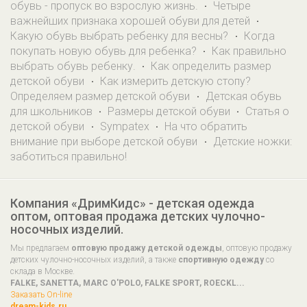
обувь - пропуск во взрослую жизнь.
Четыре
·
важнейших признака хорошей обуви для детей
·
Какую обувь выбрать ребенку для весны?
Когда
·
покупать новую обувь для ребенка?
Как правильно
·
выбрать обувь ребенку.
Как определить размер
·
детской обуви
Как измерить детскую стопу?
·
Определяем размер детской обуви
Детская обувь
·
для школьников
Размеры детской обуви
Статья о
·
·
детской обуви
Sympatex
На что обратить
·
·
внимание при выборе детской обуви
Детские ножки:
·
заботиться правильно!
Компания «ДримКидс» - детская одежда
оптом, оптовая продажа детских чулочно-
носочных изделий.
Мы предлагаем
оптовую продажу детской одежды
, оптовую продажу
детских чулочно-носочных изделий, а также
спортивную одежду
со
склада в Москве.
FALKE, SANETTA, MARC O'POLO, FALKE SPORT, ROECKL...
Заказать On-line
dream-kids.ru