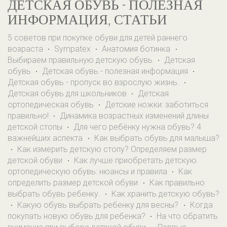
ДЕТСКАЯ ОБУВЬ - ПОЛЕЗНАЯ
ИНФОРМАЦИЯ, СТАТЬИ
5 советов при покупке обуви для детей раннего
возраста
Sympatex
Анатомия ботинка
·
·
·
Выбираем правильную детскую обувь
Детская
·
обувь
Детская обувь - полезная информация
·
·
Детская обувь - пропуск во взрослую жизнь.
·
Детская обувь для школьников
Детская
·
ортопедическая обувь
Детские ножки: заботиться
·
правильно!
Динамика возрастных изменений длины
·
детской стопы
Для чего ребёнку нужна обувь? 4
·
важнейших аспекта
Как выбрать обувь для малыша?
·
Как измерить детскую стопу? Определяем размер
·
детской обуви
Как лучше приобретать детскую
·
ортопедическую обувь: нюансы и правила
Как
·
определить размер детской обуви
Как правильно
·
выбрать обувь ребенку.
Как хранить детскую обувь?
·
Какую обувь выбрать ребенку для весны?
Когда
·
·
покупать новую обувь для ребенка?
На что обратить
·