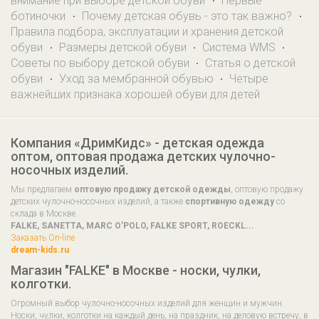
внимание при выборе детской обуви
Первые
·
ботиночки
Почему детская обувь - это так важно?
·
·
Правила подбора, эксплуатации и хранения детской
обуви
Размеры детской обуви
Система WMS
·
·
·
Советы по выбору детской обуви
Статья о детской
·
обуви
Уход за мембранной обувью
Четыре
·
·
важнейших признака хорошей обуви для детей
Компания «ДримКидс» - детская одежда
оптом, оптовая продажа детских чулочно-
носочных изделий.
Мы предлагаем
оптовую продажу детской одежды
, оптовую продажу
детских чулочно-носочных изделий, а также
спортивную одежду
со
склада в Москве.
FALKE, SANETTA, MARC O'POLO, FALKE SPORT, ROECKL...
Заказать On-line
dream-kids.ru
Магазин "FALKE" в Москве - носки, чулки,
колготки.
Огромный выбор чулочно-носочных изделий для женщин и мужчин.
Носки, чулки, колготки на каждый день, на праздник, на деловую встречу, в