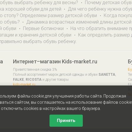
обувь выбрать ребенку для весны?
Почему детская обув
·
ка хорошей обуви для детей
Для чего ребёнку нужна обу
·
ю стопу? Определяем размер детской обуви
Когда покуп
·
ю обувь?
Динамика возрастных изменений длины детской
·
й обуви
Первые ботиночки
На что обратить внимание 
·
·
атации и хранения детской обуви
Как определить размер
·
правильно выбрать обувь ребенку.
да
Интернет–магазин Kids-market.ru
Б
Приветственная скидка 3%
Бу
Полный ассортимент марок детской одежды и обуви
SANETTA
,
Те
FALKE
,
RICOSTA
и другие товары.
Са
kids-market.ru
FA
Вс
fa
ользуем файлы cookie для улучшения работы сайта. Продолжая
ваться сайтом, вы соглашаетесь на использование файлов cookie
 отключить cookies в настройках вашего браузера.
Принять