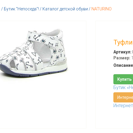
я
/
Бутик "Непоседа"!
/
Каталог детской обуви
/
NATURINO
Туфли
Артикул:
Размер:
1
Описание
Купить
Бутик «Н
Интерне
Интерне