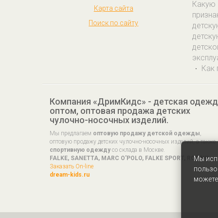
Какую 
Карта сайта
призна
Поиск по сайту
детску
детску
детско
эксплу
Как 
·
Компания «ДримКидс» - детская одеж
оптом, оптовая продажа детских
чулочно-носочных изделий.
Мы предлагаем
оптовую продажу детской одежды
,
оптовую продажу детских чулочно-носочных изделий, а также
спортивную одежду
со склада в Москве.
Мы исп
FALKE, SANETTA, MARC O'POLO, FALKE SPORT, ROECKL...
Заказать On-line
пользо
dream-kids.ru
можете