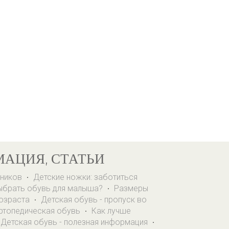
МАЦИЯ, СТАТЬИ
ьников
Детские ножки: заботиться
·
ыбрать обувь для малыша?
Размеры
·
возраста
Детская обувь - пропуск во
·
ртопедическая обувь
Как лучше
·
Детская обувь - полезная информация
·