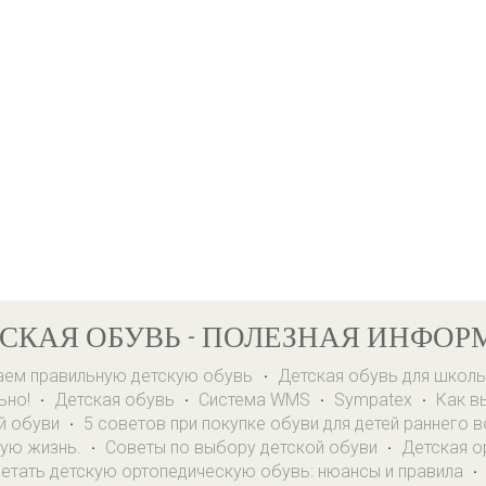
СКАЯ ОБУВЬ - ПОЛЕЗНАЯ ИНФОР
ем правильную детскую обувь
Детская обувь для школ
·
ьно!
Детская обувь
Система WMS
Sympatex
Как в
·
·
·
·
й обуви
5 советов при покупке обуви для детей раннего 
·
ую жизнь.
Советы по выбору детской обуви
Детская о
·
·
етать детскую ортопедическую обувь: нюансы и правила
·