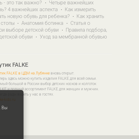
ь - это так важно?
Четыре важнейших
·
вь? 4 важнейших аспекта
Как измерить
·
ать новую обувь для ребенка?
Как хранить
·
 стопы
Анатомия ботинка
Статья о
·
·
при выборе детской обуви
Правила подбора,
·
 детской обуви
Уход за мембранной обувью
·
утик FALKE
тик FALKE в ЦДМ на Лубянке
вновь открыт.
перь здесь можно купить изделия FALKE для всей семьи.
мый большой в России выбор детских носков и колготок
LKE и полный ассортимент FALKE для женщин и мужчин.
егда рады видеть у нас в гостях.
lke-kids.ru
. Вы